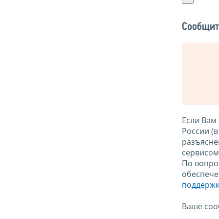
Сообщит
Если Вам
России (
разъясне
сервисо
По вопро
обеспече
поддержк
Ваше соо