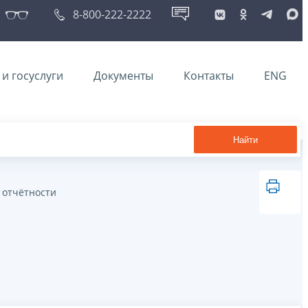
8-800-222-2222
и госуслуги
Документы
Контакты
ENG
Найти
 отчётности