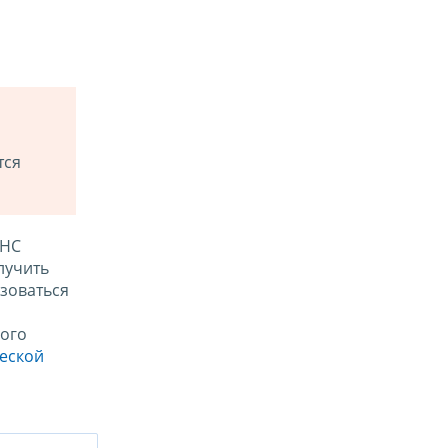
тся
ФНС
лучить
зоваться
ого
ческой