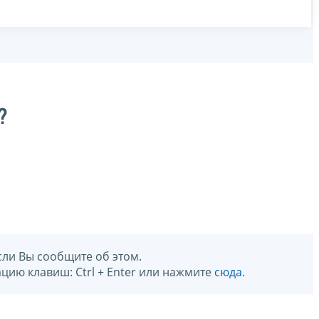
?
сли Вы сообщите об этом.
цию клавиш: Ctrl + Enter или нажмите
сюда
.