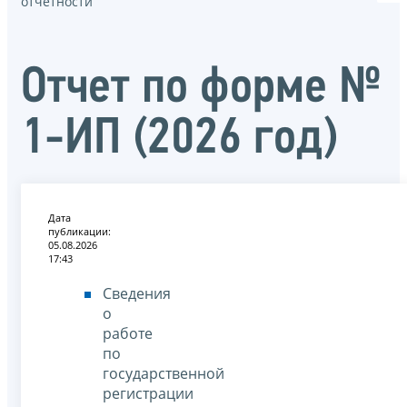
отчётности
Отчет по форме №
1-ИП (2026 год)
Дата
публикации:
05.08.2026
17:43
Сведения
о
работе
по
государственной
регистрации