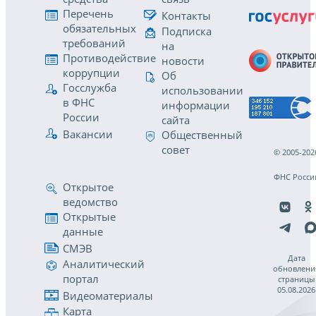
Перечень
Контакты
обязательных
Подписка
требований
на
Противодействие
новости
коррупции
Об
Госслужба
использовании
в ФНС
информации
России
сайта
Вакансии
Общественный
совет
© 2005-202
ФНС Росси
Открытое
ведомство
Открытые
данные
СМЭВ
Дата
Аналитический
обновлени
портал
страницы
05.08.2026
Видеоматериалы
Карта