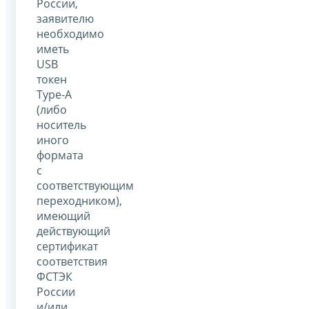
России,
заявителю
необходимо
иметь
USB
токен
Type-A
(либо
носитель
иного
формата
с
соответствующим
переходником),
имеющий
действующий
сертификат
соответствия
ФСТЭК
России
и/или