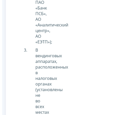
ПАО
«Банк
ПСБ»,
АО
«Аналитический
центр»,
АО
«ЕЭТП»);
В
вендинговых
аппаратах,
расположенных
в
налоговых
органах
(установлены
не
во
всех
местах