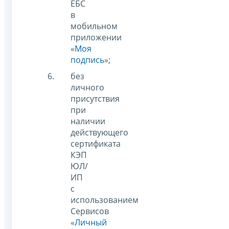
ЕБС
в
мобильном
приложении
«
Моя
подпись
»;
без
личного
присутствия
при
наличии
действующего
сертификата
КЭП
ЮЛ/
ИП
с
использованием
Сервисов
«
Личный