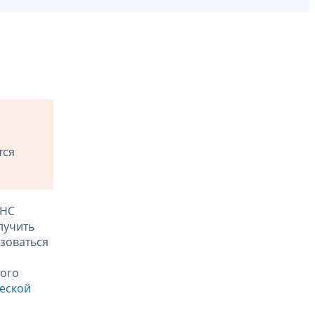
тся
ФНС
лучить
зоваться
ого
ческой