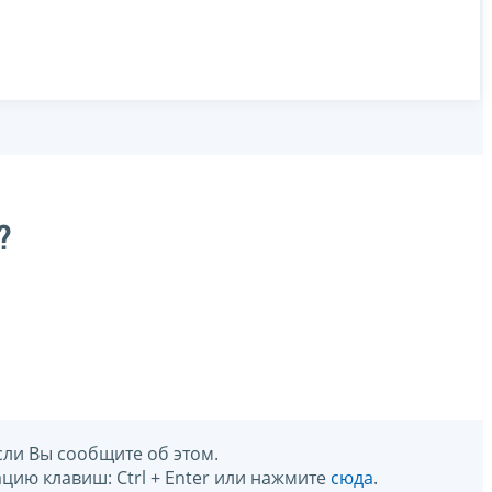
?
сли Вы сообщите об этом.
цию клавиш: Ctrl + Enter или нажмите
сюда
.