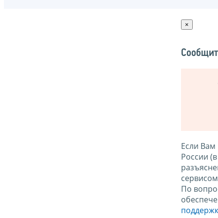
×
Сообщит
Если Вам
России (
разъясне
сервисо
По вопро
обеспече
поддержк