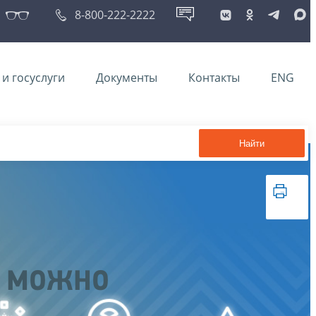
8-800-222-2222
и госуслуги
Документы
Контакты
ENG
Найти
а можно