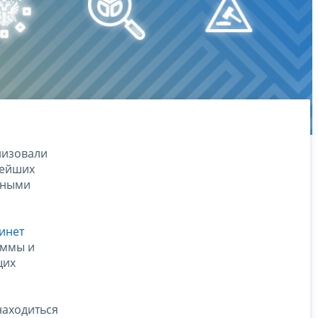
низовали
нейших
нными
инет
уммы и
щих
находиться