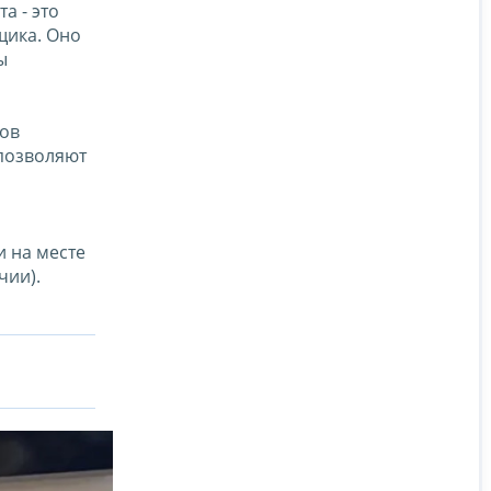
а - это
щика. Оно
ы
сов
 позволяют
 на месте
чии).