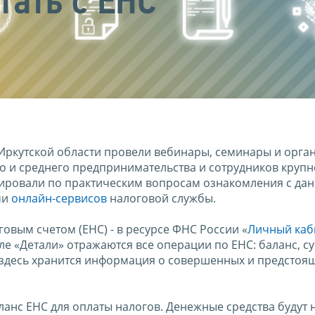
тать с ЕНС
ркутской области провели вебинары, семинары и орга
о и среднего предпринимательства и сотрудников круп
тировали по практическим вопросам ознакомления с да
ми
онлайн-сервисов
налоговой службы.
вым счетом (ЕНС) - в ресурсе ФНС России «
Личный каб
еле «Детали» отражаются все операции по ЕНС: баланс, с
е здесь хранится информация о совершенных и предстоя
анс ЕНС для оплаты налогов. Денежные средства будут 