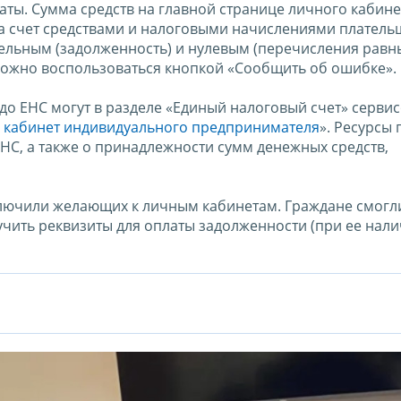
латы. Сумма средств на главной странице личного кабинет
на счет средствами и налоговыми начислениями платель
ельным (задолженность) и нулевым (перечисления равн
можно воспользоваться кнопкой «Сообщить об ошибке».
о ЕНС могут в разделе «Единый налоговый счет» серви
 кабинет индивидуального предпринимателя
». Ресурсы
ЕНС, а также о принадлежности сумм денежных средств,
лючили желающих к личным кабинетам. Граждане смогли
чить реквизиты для оплаты задолженности (при ее нали