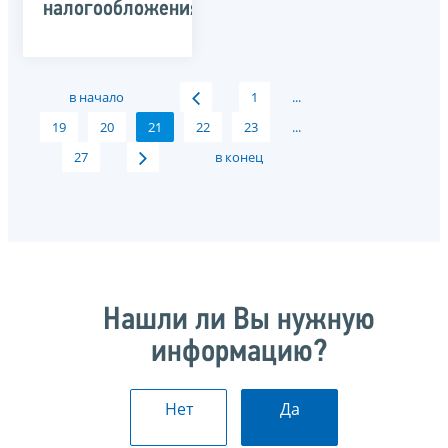
налогообложения
в начало
1
...
19
20
21
22
23
...
27
в конец
Нашли ли Вы нужную
информацию?
Нет
Да