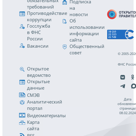
обязательных
Подписка
требований
на
Противодействие
новости
коррупции
Об
Госслужба
использовании
в ФНС
информации
России
сайта
Вакансии
Общественный
совет
© 2005-202
ФНС Росси
Открытое
ведомство
Открытые
данные
СМЭВ
Дата
Аналитический
обновлени
портал
страницы
08.02.2024
Видеоматериалы
Карта
сайта
RSS