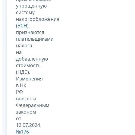
упрощенную
систему
налогообложения
(
УСН
),
признаются
плательщиками
налога
на
добавленную
стоимость
(НДС).
Изменения
в НК
РФ
внесены
Федеральным
законом
от
12.07.2024
№176-