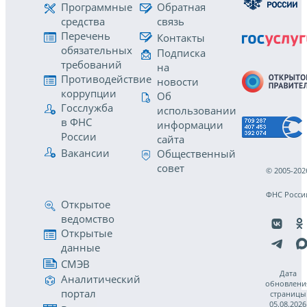
Программные
Обратная
средства
связь
Перечень
Контакты
обязательных
Подписка
требований
на
Противодействие
новости
коррупции
Об
Госслужба
использовании
в ФНС
информации
России
сайта
Вакансии
Общественный
совет
© 2005-202
ФНС Росси
Открытое
ведомство
Открытые
данные
СМЭВ
Дата
Аналитический
обновлени
портал
страницы
05.08.2026