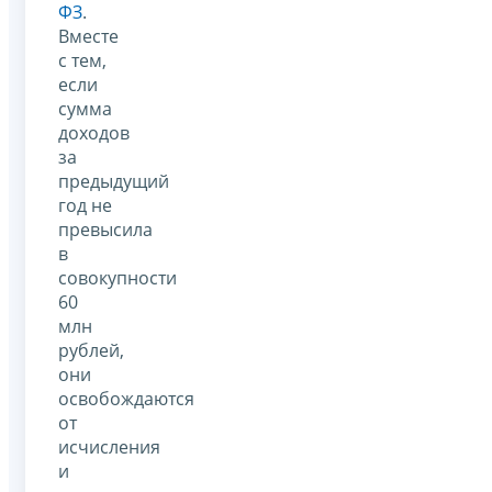
ФЗ
.
Вместе
с тем,
если
сумма
доходов
за
предыдущий
год не
превысила
в
совокупности
60
млн
рублей,
они
освобождаются
от
исчисления
и