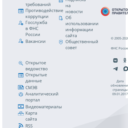
требований
на
Противодействие
новости
коррупции
Об
Госслужба
использовании
в ФНС
информации
России
сайта
© 2005-202
Вакансии
Общественный
совет
ФНС Росси
Открытое
ведомство
Открытые
данные
Дата
обновлени
СМЭВ
страницы
Аналитический
09.01.2017
портал
Видеоматериалы
Карта
сайта
RSS