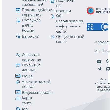
Подписка
требований
на
Противодействие
новости
коррупции
Об
Госслужба
использовании
в ФНС
информации
России
сайта
Вакансии
Общественный
совет
© 2005-202
ФНС Росси
Открытое
ведомство
Открытые
данные
СМЭВ
Дата
Аналитический
обновлени
портал
страницы
27.01.2026
Видеоматериалы
Карта
сайта
RSS