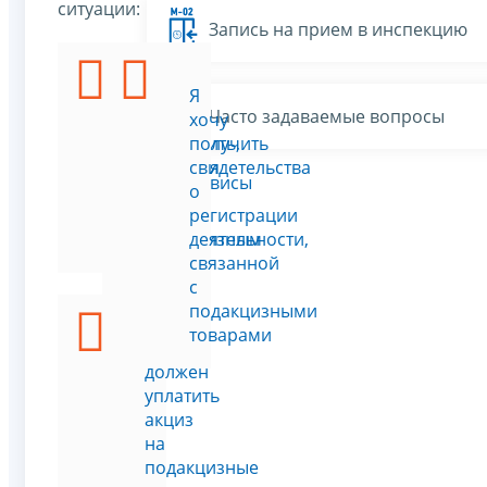
ситуации:
Запись на прием в инспекцию
Я
Я
Часто задаваемые вопросы
хочу
хочу
проверить,
получить
является
свидетельства
Все сервисы
ли
о
товар
регистрации
подакцизным
деятельности,
связанной
с
подакцизными
товарами
Я
должен
уплатить
акциз
на
подакцизные