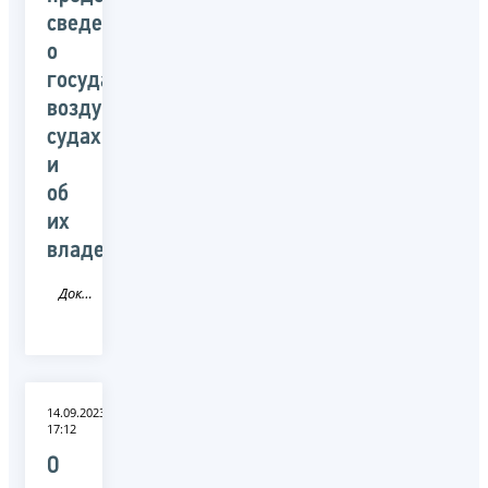
сведений
о
государственных
воздушных
судах
и
об
их
владельцах
Документ
14.09.2023
17:12
О