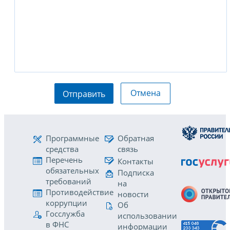
Отмена
Отправить
Программные
Обратная
средства
связь
Перечень
Контакты
обязательных
Подписка
требований
на
Противодействие
новости
коррупции
Об
Госслужба
использовании
в ФНС
информации