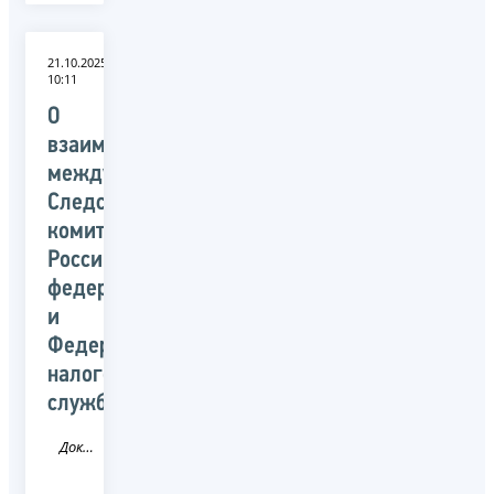
21.10.2025
10:11
О
взаимодействии
между
Следственным
комитетом
Российской
федерации
и
Федеральной
налоговой
службой
Документ