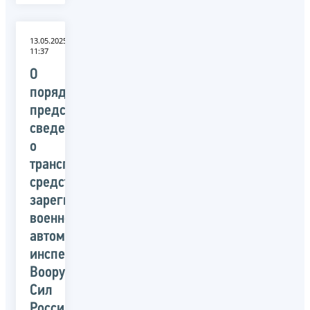
13.05.2025
11:37
О
порядке
представления
сведений
о
транспортных
средствах,
зарегистрированных
военной
автомобильной
инспекцией
Вооруженных
Сил
Российской