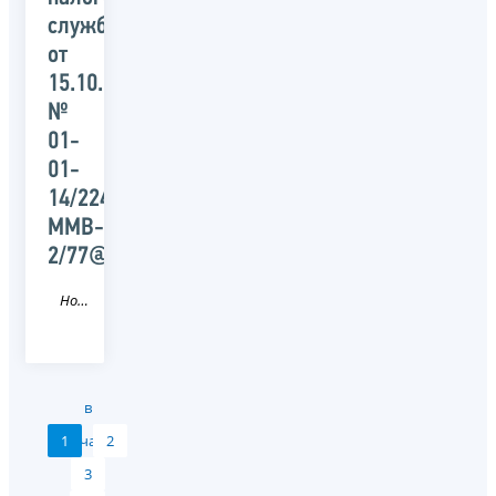
службы
от
15.10.2015
№
01-
01-
14/22440/
ММВ-23-
2/77@
Новость
в
1
начало
2
3