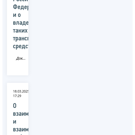
Федерации,
и о
владельцах
таких
транспортных
средств
Документ
18.03.2025
17:29
О
взаимодействии
и
взаимном