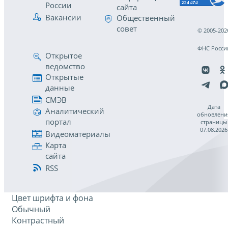
России
сайта
Вакансии
Общественный
совет
© 2005-202
ФНС Росси
Открытое
ведомство
Открытые
данные
СМЭВ
Дата
Аналитический
обновлени
портал
страницы
07.08.2026
Видеоматериалы
Карта
сайта
RSS
Цвет шрифта и фона
Обычный
Контрастный