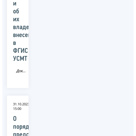
и
об
их
владельцах,
внесенных
в
ФГИС
УСМТ
Документ
31.10.2023
15:00
О
порядке
представления