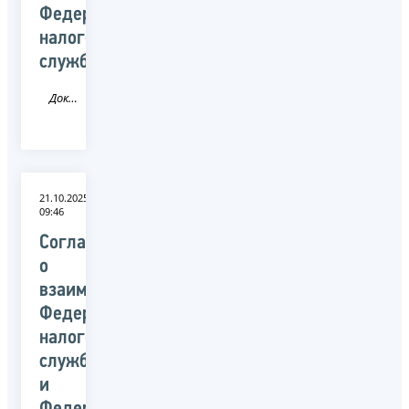
Федеральной
налоговой
службы
Документ
21.10.2025
09:46
Соглашение
о
взаимодействии
Федеральной
налоговой
службой
и