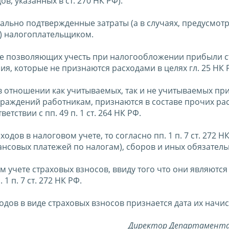
, указанных в ст. 270 НК РФ).
льно подтвержденные затраты (а в случаях, предусмотр
е) налогоплательщиком.
 не позволяющих учесть при налогообложении прибыли 
я, которые не признаются расходами в целях гл. 25 НК 
в отношении как учитываемых, так и не учитываемых пр
аждений работникам, признаются в составе прочих рас
тствии с пп. 49 п. 1 ст. 264 НК РФ.
одов в налоговом учете, то согласно пп. 1 п. 7 ст. 272 Н
ансовых платежей по налогам), сборов и иных обязател
учете страховых взносов, ввиду того что они являются
 п. 7 ст. 272 НК РФ.
дов в виде страховых взносов признается дата их начис
Директор Департамента