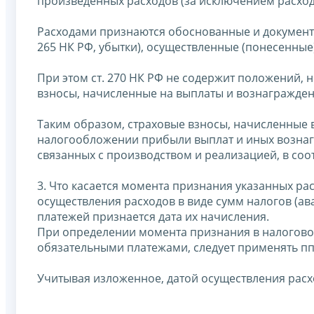
произведенных расходов (за исключением расходов
Расходами признаются обоснованные и документа
265 НК РФ, убытки), осуществленные (понесенны
При этом ст. 270 НК РФ не содержит положений,
взносы, начисленные на выплаты и вознаграждени
Таким образом, страховые взносы, начисленные 
налогообложении прибыли выплат и иных вознагр
связанных с производством и реализацией, в соотве
3. Что касается момента признания указанных расх
осуществления расходов в виде сумм налогов (ав
платежей признается дата их начисления.
При определении момента признания в налоговом 
обязательными платежами, следует применять пп. 1
Учитывая изложенное, датой осуществления расхо