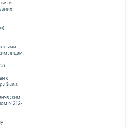
ния и
вание
и)
аховыми
ким лицам.
жат
ан с
прибыли.
изическим
ом N 212-
му