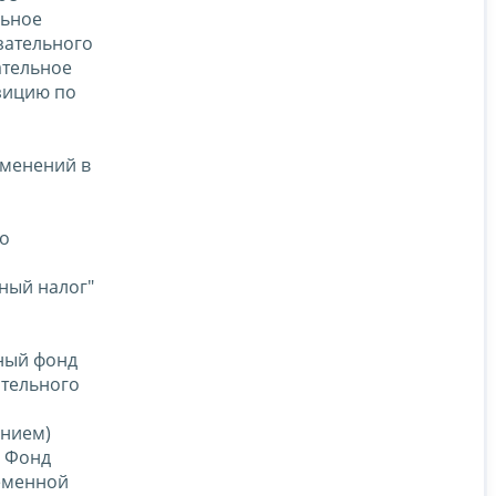
льное
зательного
ательное
зицию по
изменений в
го
ный налог"
нный фонд
ательного
ением)
, Фонд
ременной