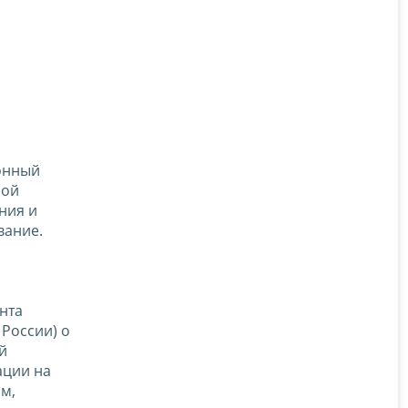
ионный
ной
ния и
вание.
нта
 России) о
й
ации на
м,