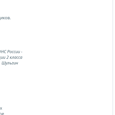
иков.
НС России -
ии 2 класса
Н. Шульгин
х
ое