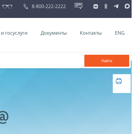
8-800-222-2222
и госуслуги
Документы
Контакты
ENG
Найти
2@