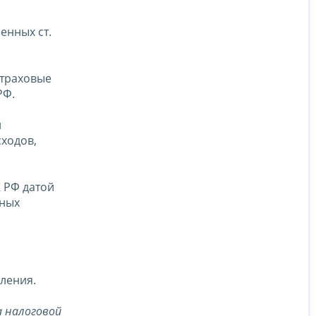
енных ст.
страховые
РФ.
и
ходов,
К РФ датой
ьных
ления.
 налоговой