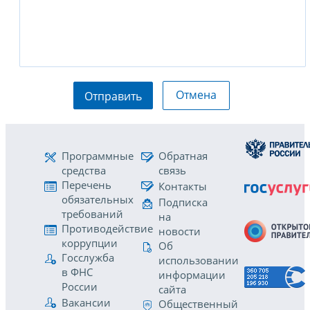
Отмена
Отправить
Программные
Обратная
средства
связь
Перечень
Контакты
обязательных
Подписка
требований
на
Противодействие
новости
коррупции
Об
Госслужба
использовании
в ФНС
информации
России
сайта
Вакансии
Общественный