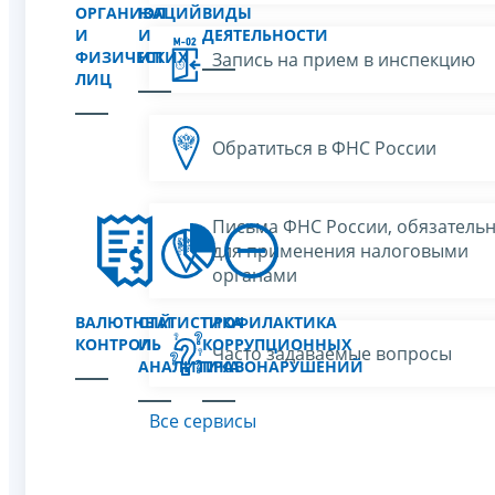
ОРГАНИЗАЦИЙ
ЮЛ
ВИДЫ
И
И
ДЕЯТЕЛЬНОСТИ
ФИЗИЧЕСКИХ
ИП
Запись на прием в инспекцию
ЛИЦ
Обратиться в ФНС России
Письма ФНС России, обязатель
для применения налоговыми
органами
ВАЛЮТНЫЙ
СТАТИСТИКА
ПРОФИЛАКТИКА
КОНТРОЛЬ
И
КОРРУПЦИОННЫХ
Часто задаваемые вопросы
АНАЛИТИКА
ПРАВОНАРУШЕНИЙ
Все сервисы