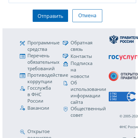
Отмена
Отправить
Программные
Обратная
средства
связь
Перечень
Контакты
обязательных
Подписка
требований
на
Противодействие
новости
коррупции
Об
Госслужба
использовании
в ФНС
информации
России
сайта
Вакансии
Общественный
совет
© 2005-202
ФНС Росси
Открытое
ведомство