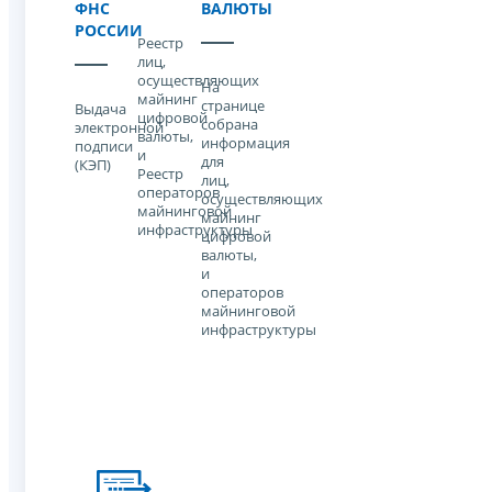
ФНС
ВАЛЮТЫ
РОССИИ
Реестр
лиц,
осуществляющих
На
майнинг
странице
Выдача
цифровой
собрана
электронной
валюты,
информация
подписи
и
для
(КЭП)
Реестр
лиц,
операторов
осуществляющих
майнинговой
майнинг
инфраструктуры
цифровой
валюты,
и
операторов
майнинговой
инфраструктуры