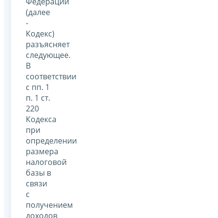
Федерации
(далее
-
Кодекс)
разъясняет
следующее.
В
соответствии
с пп. 1
п. 1 ст.
220
Кодекса
при
определении
размера
налоговой
базы в
связи
с
получением
доходов