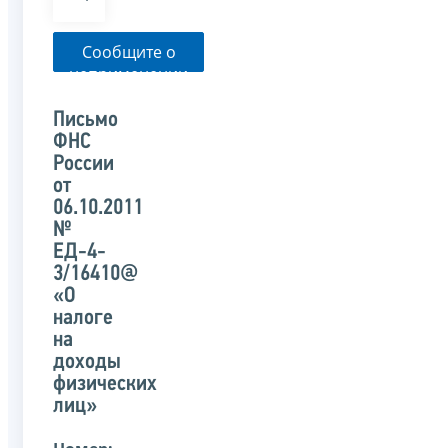
Сообщите о
неприменении
налоговым
органом
Письмо
указанного
ФНС
письма
России
от
06.10.2011
№
ЕД-4-
3/16410@
«О
налоге
на
доходы
физических
лиц»