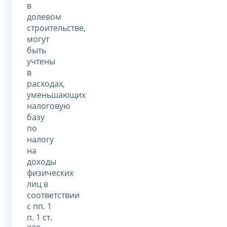
в
долевом
строительстве,
могут
быть
учтены
в
расходах,
уменьшающих
налоговую
базу
по
налогу
на
доходы
физических
лиц в
соответствии
с пп. 1
п. 1 ст.