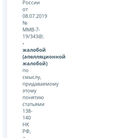
России
от
08.07.2019
№
ММВ-7-
19/343@;
-
жалобой
(апелляционной
жалобой)
по
смыслу,
придаваемому
этому
понятию
статьями
138-
140
НК
РФ,
а