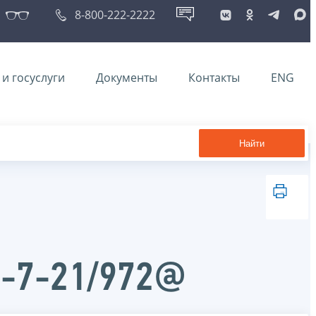
8-800-222-2222
и госуслуги
Документы
Контакты
ENG
Найти
Д-7-21/972@