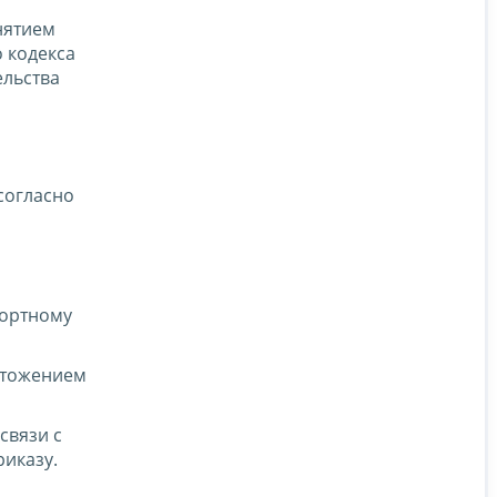
нятием
 кодекса
ельства
согласно
портному
чтожением
связи с
иказу.