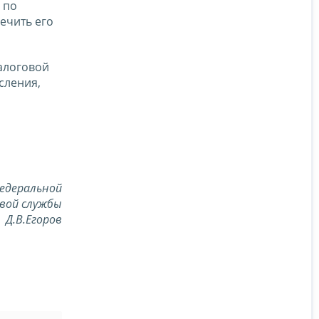
 по
ечить его
алоговой
сления,
едеральной
вой службы
Д.В.Егоров