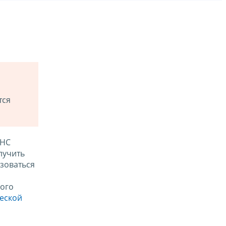
тся
ФНС
лучить
зоваться
ого
ческой