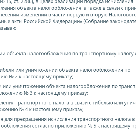
 № 15, ст. 2286), в целях реализации порядка исчисления
ожения объекта налогообложения, а также в связи с при
внесении изменений в части первую и вторую Налогового
ьные акты Российской Федерации» (Собрание законодат
казываю:
ии объекта налогообложения по транспортному налогу 
гибели или уничтожении объекта налогообложения по
ию № 2 к настоящему приказу;
ли или уничтожении объекта налогообложения по транс
иложению № 3 к настоящему приказу;
ения транспортного налога в связи с гибелью или уни
ожению № 4 к настоящему приказу;
я для прекращения исчисления транспортного налога в 
гообложения согласно приложению № 5 к настоящему пр