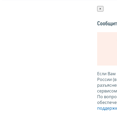
×
Сообщит
Если Вам
России (
разъясне
сервисо
По вопро
обеспече
поддержк