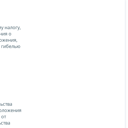
у налогу,
ния о
ожения,
с гибелью
ьства
 Положения
 от
ьства