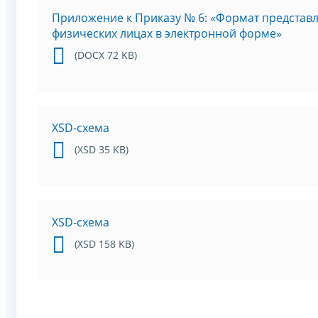
Приложение к Приказу № 6: «Формат представ
физических лицах в электронной форме»
(DOCX 72 KB)
XSD-схема
(XSD 35 KB)
XSD-схема
(XSD 158 KB)