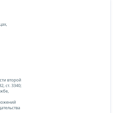
цах,
асти второй
, ст. 3340;
ужбе,
оложений
дательства