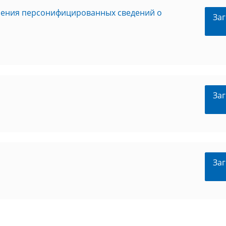
ления персонифицированных сведений о
Заг
Заг
Заг