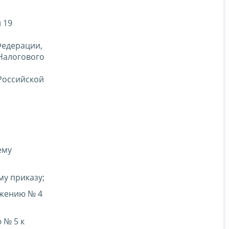
 19
Федерации,
 Налогового
,
 Российской
ему
у приказу;
ожению № 4
 № 5 к