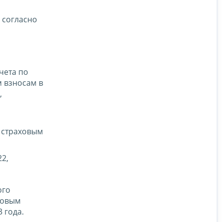
 согласно
чета по
м взносам в
,
 страховым
2,
ого
ховым
 года.