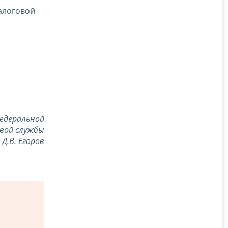
алоговой
едеральной
вой службы
Д.В. Егоров