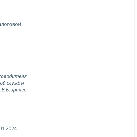
алоговой
ководителя
вой службы
.В.Егоричев
01.2024