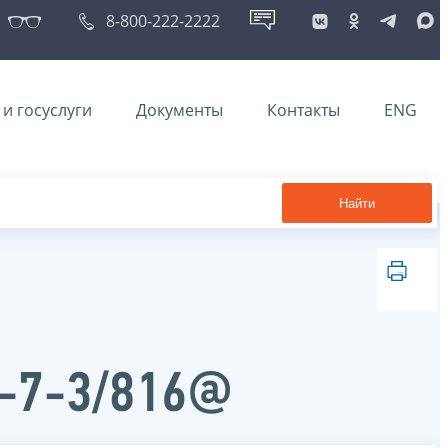
8-800-222-2222
и госуслуги
Документы
Контакты
ENG
Найти
А-7-3/816@