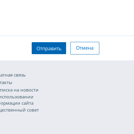
Отмена
Отправить
атная связь
такты
писка на новости
использовании
ормации сайта
ественный совет