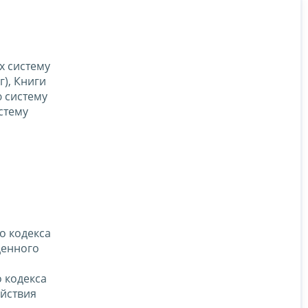
х систему
), Книги
 систему
стему
го кодекса
денного
 кодекса
ействия