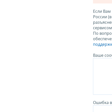
Если Вам
России (
разъясне
сервисо
По вопро
обеспече
поддержк
Ваше соо
Ошибка в 