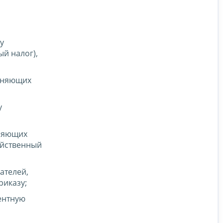
у
й налог),
меняющих
у
еняющих
яйственный
ателей,
иказу;
ентную