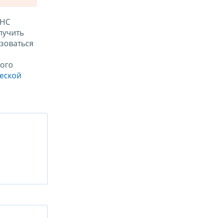
ФНС
лучить
зоваться
ого
ческой