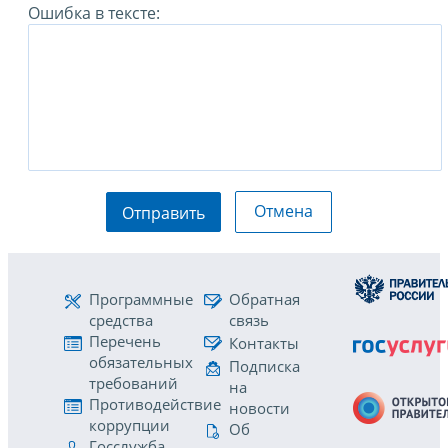
Ошибка в тексте:
Отмена
Отправить
Программные
Обратная
средства
связь
Перечень
Контакты
обязательных
Подписка
требований
на
Противодействие
новости
коррупции
Об
Госслужба