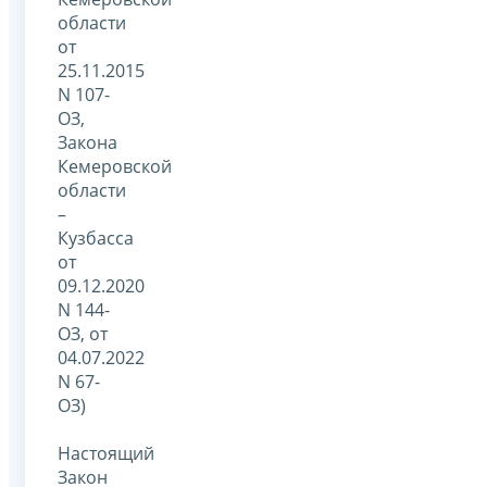
области
от
25.11.2015
N 107-
ОЗ,
Закона
Кемеровской
области
–
Кузбасса
от
09.12.2020
N 144-
ОЗ, от
04.07.2022
N 67-
ОЗ)
Настоящий
Закон