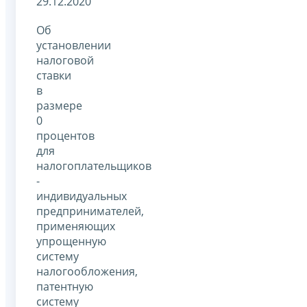
29.12.2020
Об
установлении
налоговой
ставки
в
размере
0
процентов
для
налогоплательщиков
-
индивидуальных
предпринимателей,
применяющих
упрощенную
систему
налогообложения,
патентную
систему