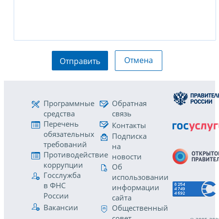
Отмена
Отправить
Программные
Обратная
средства
связь
Перечень
Контакты
обязательных
Подписка
требований
на
Противодействие
новости
коррупции
Об
Госслужба
использовании
в ФНС
информации
России
сайта
Вакансии
Общественный
совет