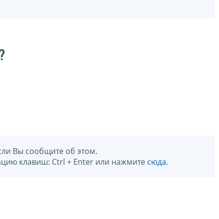
?
сли Вы сообщите об этом.
цию клавиш: Ctrl + Enter или нажмите
сюда
.