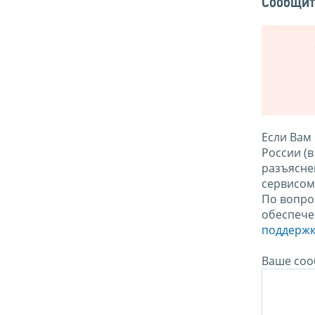
Сообщит
Если Вам
России (
разъясне
сервисо
По вопро
обеспече
поддержк
Ваше соо