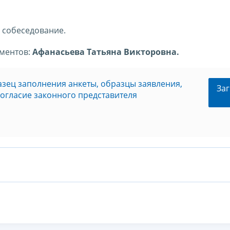
е собеседование.
ументов:
Афанасьева Татьяна Викторовна.
азец заполнения анкеты, образцы заявления,
Заг
согласие законного представителя