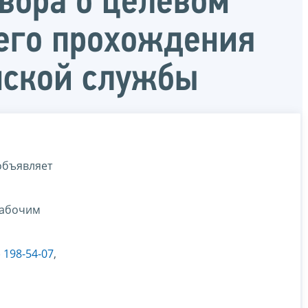
овора о целевом
его прохождения
нской службы
объявляет
 рабочим
) 198-54-07
,