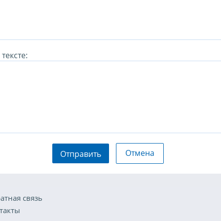
тексте:
Отмена
Отправить
атная связь
такты