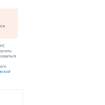
тся
ФНС
лучить
зоваться
ого
ческой