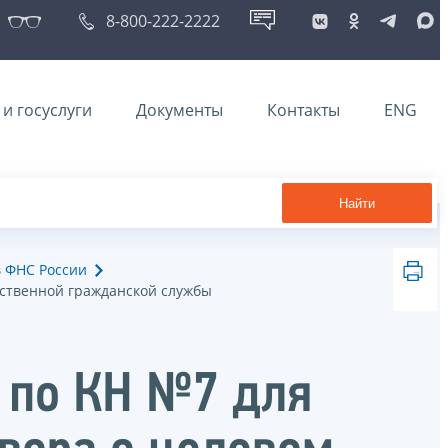
8-800-222-2222
и госуслуги
Документы
Контакты
ENG
Найти
в ФНС России
рственной гражданской службы
 по КН №7 для