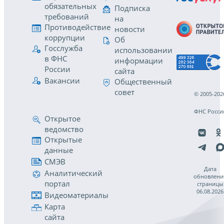
обязательных
Подписка
требований
на
Противодействие
новости
коррупции
Об
Госслужба
использовании
в ФНС
информации
России
сайта
Вакансии
Общественный
совет
© 2005-202
ФНС Росси
Открытое
ведомство
Открытые
данные
СМЭВ
Дата
Аналитический
обновлени
портал
страницы
06.08.2026
Видеоматериалы
Карта
сайта