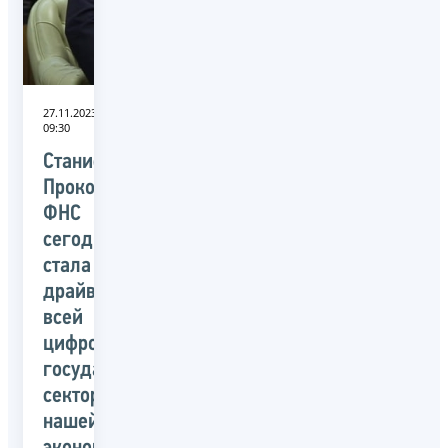
27.11.2023
09:30
Станислав
Прокофьев:
ФНС
сегодня
стала
драйвером
всей
цифровизации
государственного
сектора
нашей