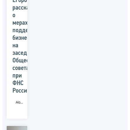
Егоров
рассказал
о
мерах
поддержки
бизнеса
на
заседании
Общественного
совета
при
ФНС
России
Новость