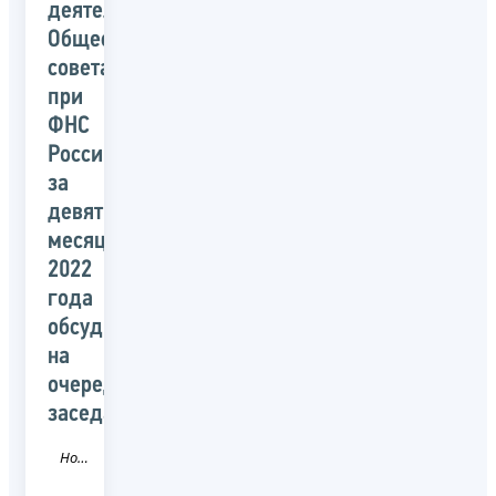
деятельности
Общественного
совета
при
ФНС
России
за
девять
месяцев
2022
года
обсудили
на
очередном
заседании
Новость