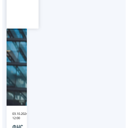
03.10.2024
12:00
ФНС