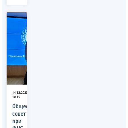
14.12.2023
10:15
Общественный
совет
при