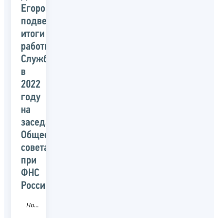
Егоров
подвел
итоги
работы
Службы
в
2022
году
на
заседании
Общественного
совета
при
ФНС
России
Новость