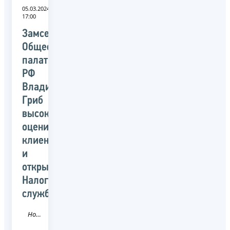
05.03.2024
17:00
Замсекретаря
Общественной
палаты
РФ
Владислав
Гриб
высоко
оценил
клиентоцентричность
и
открытость
Налоговой
службы
Новость