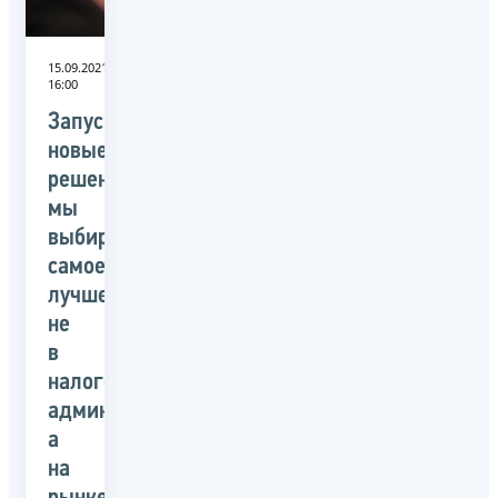
15.09.2021
16:00
Запуская
новые
решения,
мы
выбираем
самое
лучшее
не
в
налоговом
администрировании,
а
на