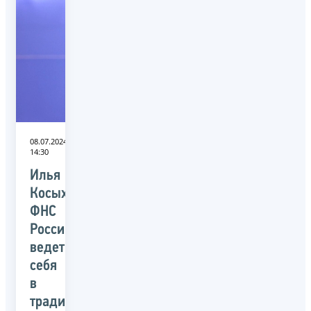
08.07.2024
14:30
Илья
Косых:
ФНС
России
ведет
себя
в
традициях