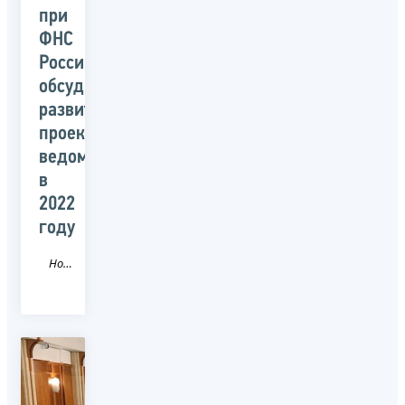
при
ФНС
России
обсудили
развитие
проектов
ведомства
в
2022
году
Новость