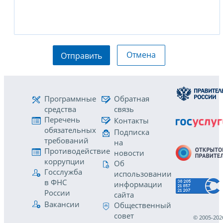
Отмена
Отправить
Программные
Обратная
средства
связь
Перечень
Контакты
обязательных
Подписка
требований
на
Противодействие
новости
коррупции
Об
Госслужба
использовании
в ФНС
информации
России
сайта
Вакансии
Общественный
совет
© 2005-202