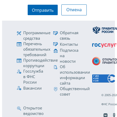
Отмена
Отправить
Программные
Обратная
средства
связь
Перечень
Контакты
обязательных
Подписка
требований
на
Противодействие
новости
коррупции
Об
Госслужба
использовании
в ФНС
информации
России
сайта
Вакансии
Общественный
совет
© 2005-202
ФНС Росси
Открытое
ведомство