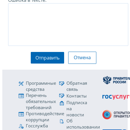
Отмена
Отправить
Программные
Обратная
средства
связь
Перечень
Контакты
обязательных
Подписка
требований
на
Противодействие
новости
коррупции
Об
Госслужба
использовании