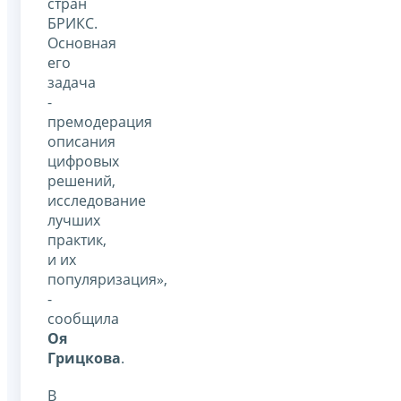
стран
БРИКС.
Основная
его
задача
-
премодерация
описания
цифровых
решений,
исследование
лучших
практик,
и их
популяризация»,
-
сообщила
Оя
Грицкова
.
В