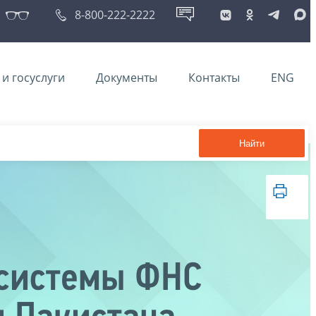
8-800-222-2222
и госуслуги
Документы
Контакты
ENG
Найти
 системы ФНС