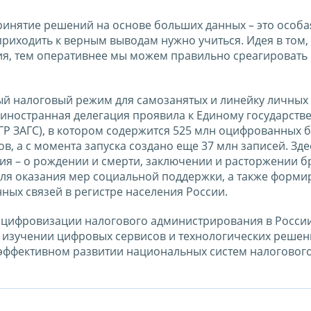
ринятие решений на основе больших данных – это особая
иходить к верным выводам нужно учиться. Идея в том,
, тем оперативнее мы можем правильно среагировать
й налоговый режим для самозанятых и линейку личных
иностранная делегация проявила к Единому государств
ЕГР ЗАГС), в котором содержится 525 млн оцифрованных
ов, а с момента запуска создано еще 37 млн записей. Зде
ия – о рождении и смерти, заключении и расторжении б
 для оказания мер социальной поддержки, а также форм
ных связей в регистре населения России.
ь цифровизации налогового администрирования в Росси
м изучении цифровых сервисов и технологических реше
и эффективном развитии национальных систем налоговог