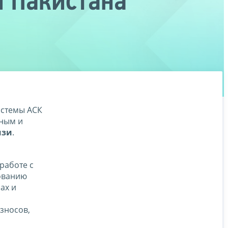
 Пакистана
истемы АСК
йным и
изи
.
 работе с
рованию
ах и
зносов,