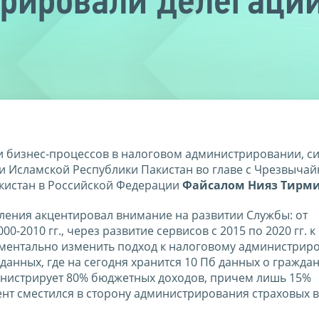
рировали делегации
 бизнес-процессов в налоговом администрировании, с
и Исламской Республики Пакистан во главе с Чрезвыча
истан в Российской Федерации
Файсалом Нияз Тирм
ления акцентировал внимание на развитии Службы: от
-2010 гг., через развитие сервисов с 2015 по 2020 гг. к
даментально изменить подход к налоговому администри
анных, где на сегодня хранится 10 Пб данных о граждан
инистрирует 80% бюджетных доходов, причем лишь 15%
ент сместился в сторону администрирования страховых в