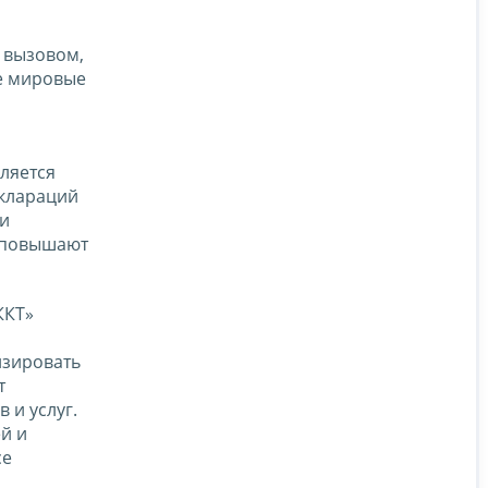
и
м вызовом,
ие мировые
вляется
еклараций
 и
а повышают
ККТ»
изировать
т
 и услуг.
й и
се