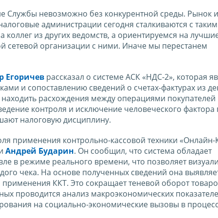
тие Службы невозможно без конкурентной среды. Рынок 
 налоговые администрации сегодня сталкиваются с таки
на коллег из других ведомств, а ориентируемся на лучш
ой сетевой организации с ними. Иначе мы перестанем
р Егоричев
рассказал о системе АСК «НДС-2», которая я
ами и сопоставлению сведений о счетах-фактурах из д
т находить расхождения между операциями покупателей
ведение контроля и исключение человеческого фактор
шают налоговую дисциплину.
ля применения контрольно-кассовой техники «Онлайн-
ии
Андрей Бударин
. Он сообщил, что система обладает
ле в режиме реального времени, что позволяет визуал
дого чека. На основе полученных сведений она выявляе
применения ККТ. Это сокращает теневой оборот товаров
ных проводится анализ макроэкономических показателе
рования на социально-экономические вызовы в процес