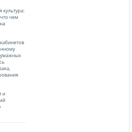
 культура:
 что чем
 на
 кабинетов
енному
 бумажных
сь
рака,
ирования
и и
ний
о