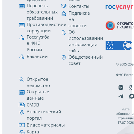
Перечень
Контакты
обязательных
Подписка
требований
на
Противодействие
новости
коррупции
Об
Госслужба
использовании
в ФНС
информации
России
сайта
Вакансии
Общественный
совет
© 2005-202
ФНС Росси
Открытое
ведомство
Открытые
данные
СМЭВ
Дата
Аналитический
обновлени
портал
страницы
17.07.2026
Видеоматериалы
Карта