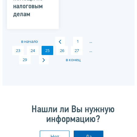
налоговым
делам
в начало
1
...
23
24
25
26
27
...
29
в конец
Нашли ли Вы нужную
информацию?
Нет
Да