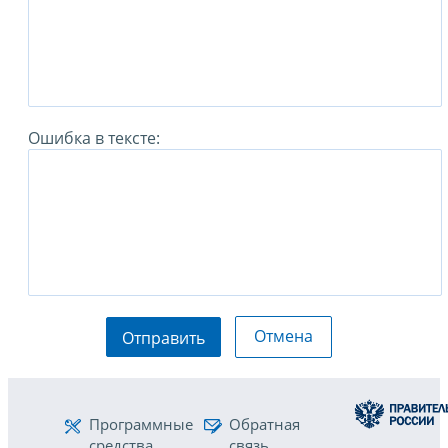
Ошибка в тексте:
Отмена
Отправить
Программные
Обратная
средства
связь