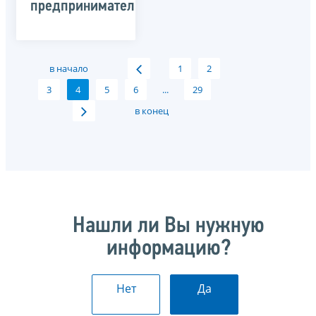
предпринимательства
в начало
1
2
3
4
5
6
...
29
в конец
Нашли ли Вы нужную
информацию?
Нет
Да