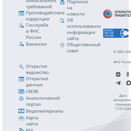
обязательных
Подписка
требований
на
Противодействие
новости
коррупции
Об
Госслужба
использовании
в ФНС
информации
России
сайта
Вакансии
Общественный
совет
© 2005-202
ФНС Росси
Открытое
ведомство
Открытые
данные
СМЭВ
Дата
Аналитический
обновлени
портал
страницы
17.07.2026
Видеоматериалы
Карта
сайта
RSS