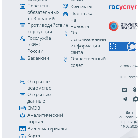
Перечень
Контакты
обязательных
Подписка
требований
на
Противодействие
новости
коррупции
Об
Госслужба
использовании
в ФНС
информации
России
сайта
Вакансии
Общественный
совет
© 2005-202
ФНС Росси
Открытое
ведомство
Открытые
данные
СМЭВ
Дата
Аналитический
обновлени
портал
страницы
10.08.2026
Видеоматериалы
Карта