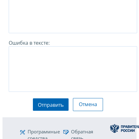
Ошибка в тексте:
Отмена
Отправить
Программные
Обратная
средства
связь