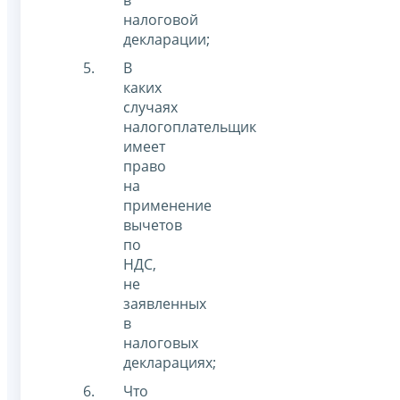
налоговой
декларации;
В
каких
случаях
налогоплательщик
имеет
право
на
применение
вычетов
по
НДС,
не
заявленных
в
налоговых
декларациях;
Что