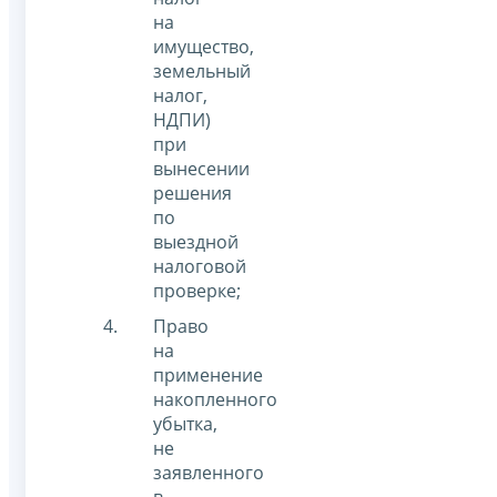
на
имущество,
земельный
налог,
НДПИ)
при
вынесении
решения
по
выездной
налоговой
проверке;
Право
на
применение
накопленного
убытка,
не
заявленного
в