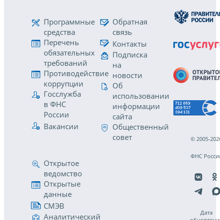
Программные
Обратная
средства
связь
Перечень
Контакты
обязательных
Подписка
требований
на
Противодействие
новости
коррупции
Об
Госслужба
использовании
в ФНС
информации
России
сайта
Вакансии
Общественный
совет
© 2005-202
ФНС Росси
Открытое
ведомство
Открытые
данные
СМЭВ
Дата
Аналитический
обновлени