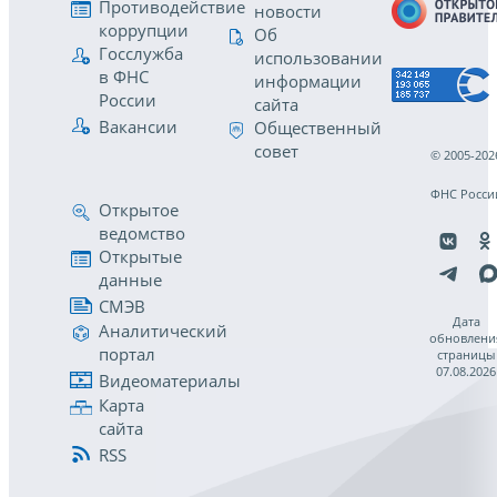
Противодействие
новости
коррупции
Об
Госслужба
использовании
в ФНС
информации
России
сайта
Вакансии
Общественный
совет
© 2005-202
ФНС Росси
Открытое
ведомство
Открытые
данные
СМЭВ
Дата
Аналитический
обновлени
портал
страницы
07.08.2026
Видеоматериалы
Карта
сайта
RSS