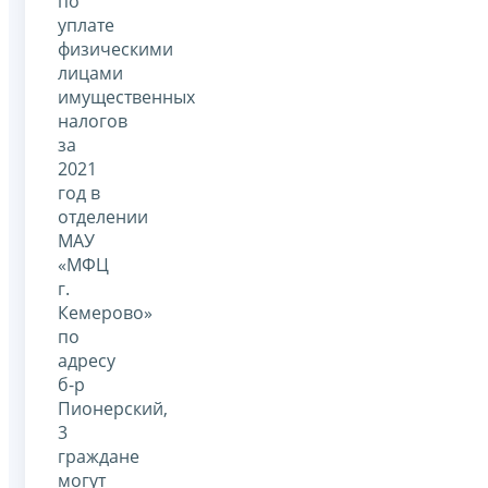
по
уплате
физическими
лицами
имущественных
налогов
за
2021
год в
отделении
МАУ
«МФЦ
г.
Кемерово»
по
адресу
б-р
Пионерский,
3
граждане
могут