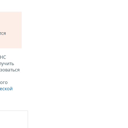
тся
ФНС
лучить
зоваться
ого
ческой