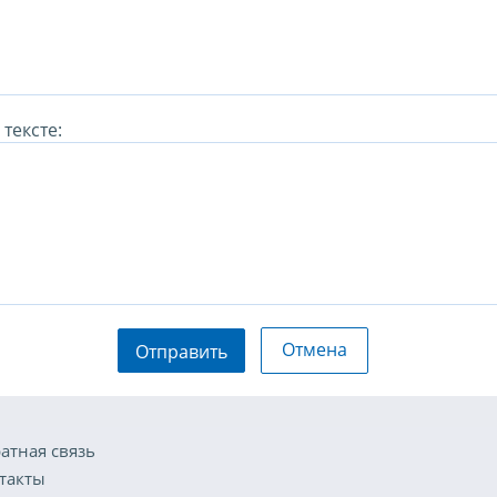
тексте:
Отмена
Отправить
атная связь
такты