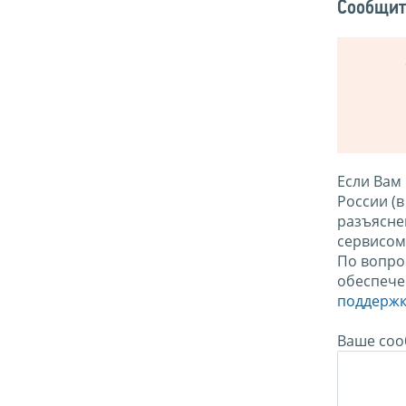
Сообщит
Если Вам
России (
разъясне
сервисо
По вопро
обеспече
поддержк
Ваше соо