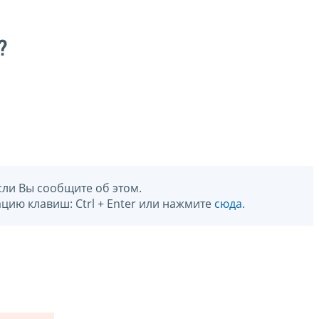
?
сли Вы сообщите об этом.
цию клавиш: Ctrl + Enter или нажмите
сюда
.