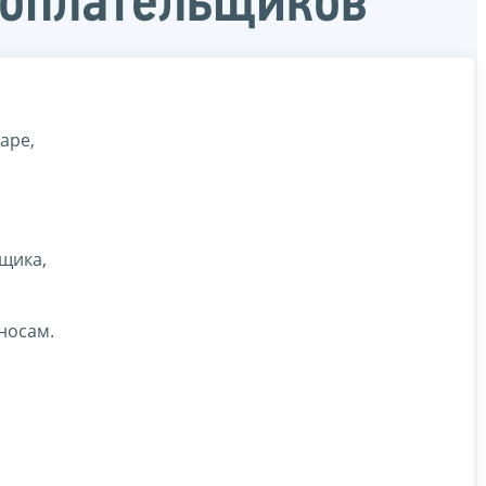
гоплательщиков
аре,
щика,
носам.