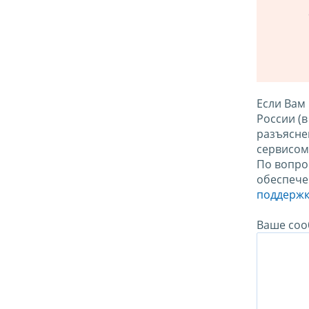
Если Вам
России (
разъясне
сервисо
По вопро
обеспече
поддержк
Ваше соо