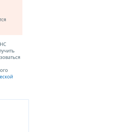
тся
ФНС
лучить
зоваться
ого
ческой