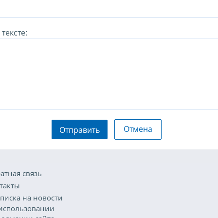
тексте:
Отмена
Отправить
атная связь
такты
писка на новости
использовании