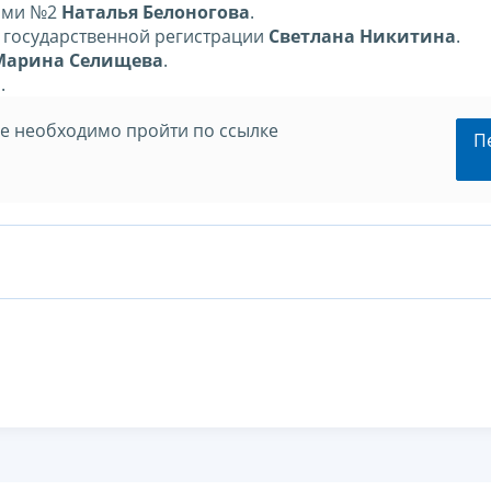
ками №2
Наталья Белоногова
.
и государственной регистрации
Светлана Никитина
.
Марина Селищева
.
а
.
ре необходимо пройти по ссылке
П