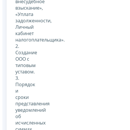
внесудебное
взыскание»,
«Уплата
задолженности,
Личный
кабинет
налогоплательщика».
2.
Создание
ООО с
типовым
уставом.
3.
Порядок
и
сроки
представления
уведомлений
об
исчисленных
суммах