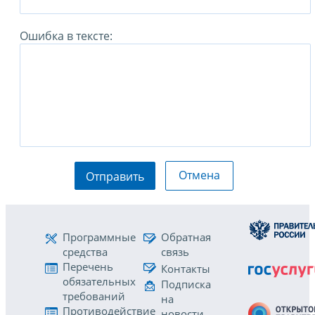
Ошибка в тексте:
Отмена
Отправить
Программные
Обратная
средства
связь
Перечень
Контакты
обязательных
Подписка
требований
на
Противодействие
новости