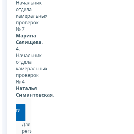
Начальник
отдела
камеральных
проверок
№ 7
Марина
Селищева
.
4.
Начальник
отдела
камеральных
проверок
№ 4
Наталья
Симантовская
.
Перейти
Для
регистрации