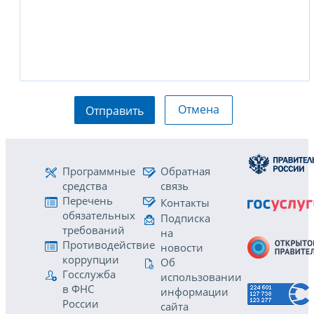
Отмена
Отправить
Программные
Обратная
средства
связь
Перечень
Контакты
обязательных
Подписка
требований
на
Противодействие
новости
коррупции
Об
Госслужба
использовании
в ФНС
информации
России
сайта