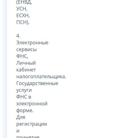
(ЕНВД,
УСН,
ЕСХН,
ПСН).
4.
Электронные
сервисы
ФНС,
Личный
кабинет
налогоплательщика.
Государственные
услуги
ФНС в
электронной
форме.
Для
регистрации
и
принятия