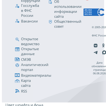
коррупции
Об
Госслужба
использовании
в ФНС
информации
России
сайта
Вакансии
Общественный
совет
© 2005-202
ФНС Росси
Открытое
ведомство
Открытые
данные
СМЭВ
Дата
Аналитический
обновлени
портал
страницы
06.08.2026
Видеоматериалы
Карта
сайта
RSS
Цвет шрифта и фона