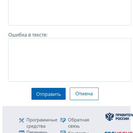
Ошибка в тексте:
Отмена
Отправить
Программные
Обратная
средства
связь
Перечень
Контакты