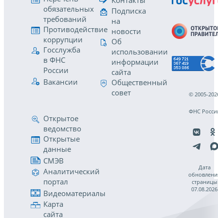
обязательных
Подписка
требований
на
Противодействие
новости
коррупции
Об
Госслужба
использовании
в ФНС
информации
России
сайта
Вакансии
Общественный
совет
© 2005-202
ФНС Росси
Открытое
ведомство
Открытые
данные
СМЭВ
Дата
Аналитический
обновлени
портал
страницы
07.08.2026
Видеоматериалы
Карта
сайта