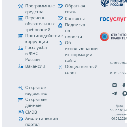
Программные
Обратная
средства
связь
Перечень
Контакты
обязательных
Подписка
требований
на
Противодействие
новости
коррупции
Об
Госслужба
использовании
в ФНС
информации
России
сайта
© 2005-202
Вакансии
Общественный
совет
ФНС Росси
Открытое
ведомство
Открытые
данные
Дата
обновлени
СМЭВ
страницы
Аналитический
06.08.2026
портал