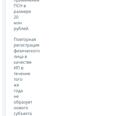
ПСН в
размере
20
млн
рублей.
Повторная
регистрация
физического
лица в
качестве
ИП в
течение
того
же
года
не
образует
нового
субъекта