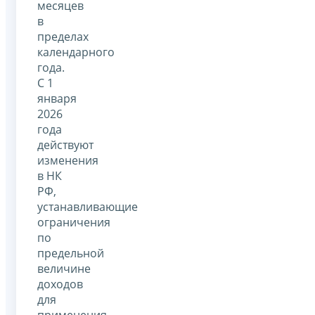
месяцев
в
пределах
календарного
года.
С 1
января
2026
года
действуют
изменения
в НК
РФ,
устанавливающие
ограничения
по
предельной
величине
доходов
для
применения