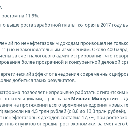
%;
 ростом на 11,9%.
 что выше роста заработной платы, которая в 2017 году в
плений по ненефтегазовым доходам произошел не тольк
 гг.) но и законодательным изменениям. Около 400 млрд
ечены за счет налогового администрирования, что говор
ирования более прозрачной и конкурентной деловой ср
нергетический эффект от внедрения современных цифро
лил добиться таких результатов.
латформа позволяет непрерывно работать с гигантским
огоплательщиками, – рассказал
Михаил Мишустин
. – 
ания на протяжении всего времени внедрения новых те
 выросли на 4,5 трлн рублей (с 8,8 до 13,3 трлн рублей),
т ненефтегазовых доходов составил 17,7%, при росте эк
оцентных пунктов опередил рост экономики, за счет чего