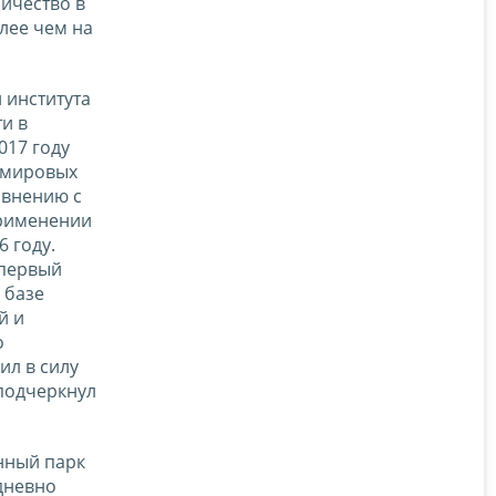
личество в
олее чем на
 института
и в
017 году
х мировых
авнению с
 применении
 году.
 первый
 базе
й и
о
ил в силу
 подчеркнул
нный парк
едневно