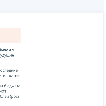
Михаил
будущие
последние
 что почти
ном бюджете
оста
блей (рост