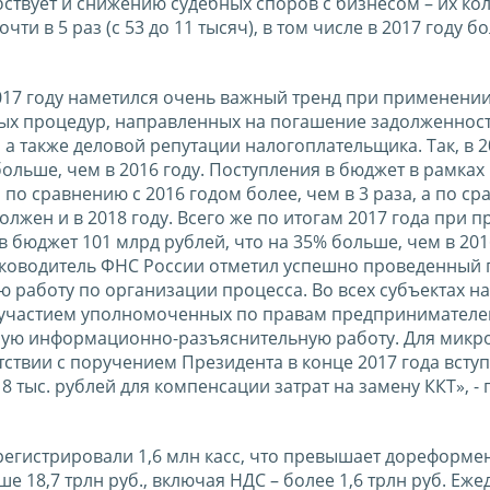
обствует и снижению судебных споров с бизнесом – их ко
ти в 5 раз (с 53 до 11 тысяч), в том числе в 2017 году б
017 году наметился очень важный тренд при применении
ных процедур, направленных на погашение задолженност
 а также деловой репутации налогоплательщика. Так, в 2
ольше, чем в 2016 году. Поступления в бюджет в рамка
по сравнению с 2016 годом более, чем в 3 раза, а по ср
должен и в 2018 году. Всего же по итогам 2017 года при
бюджет 101 млрд рублей, что на 35% больше, чем в 2016
 руководитель ФНС России отметил успешно проведенный
работу по организации процесса. Во всех субъектах на
 участием уполномоченных по правам предпринимателе
мую информационно-разъяснительную работу. Для микр
ствии с поручением Президента в конце 2017 года вступ
 тыс. рублей для компенсации затрат на замену ККТ», -
регистрировали 1,6 млн касс, что превышает дореформе
е 18,7 трлн руб., включая НДС – более 1,6 трлн руб. Еж