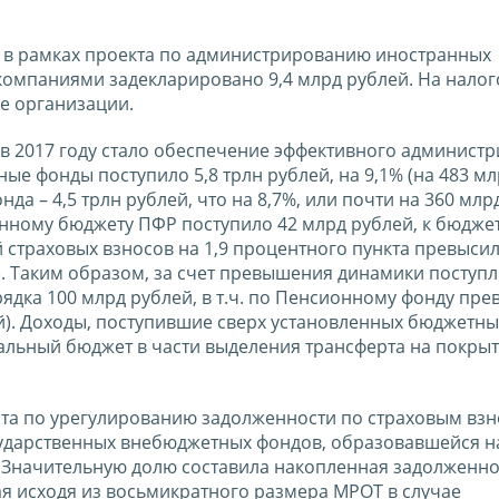
о в рамках проекта по администрированию иностранных
компаниями задекларировано 9,4 млрд рублей. На налог
е организации.
 в 2017 году стало обеспечение эффективного админист
ые фонды поступило 5,8 трлн рублей, на 9,1% (на 483 мл
нда – 4,5 трлн рублей, что на 8,7%, или почти на 360 млр
ненному бюджету ПФР поступило 42 млрд рублей, к бюдже
й страховых взносов на 1,9 процентного пункта превыси
). Таким образом, за счет превышения динамики поступ
ядка 100 млрд рублей, в т.ч. по Пенсионному фонду пр
ей). Доходы, поступившие сверх установленных бюджетны
ральный бюджет в части выделения трансферта на покры
та по урегулированию задолженности по страховым взн
сударственных внебюджетных фондов, образовавшейся н
й. Значительную долю составила накопленная задолженно
я исходя из восьмикратного размера МРОТ в случае