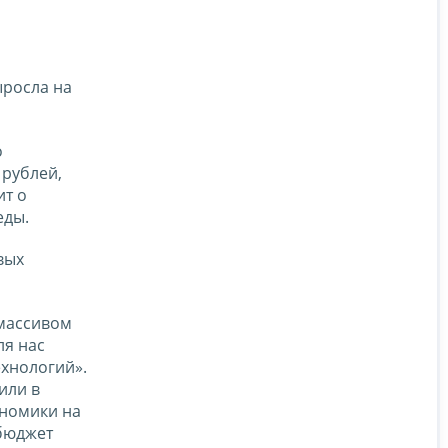
ыросла на
о
 рублей,
ит о
еды.
вых
 массивом
Для нас
хнологий».
 или в
ономики на
 бюджет