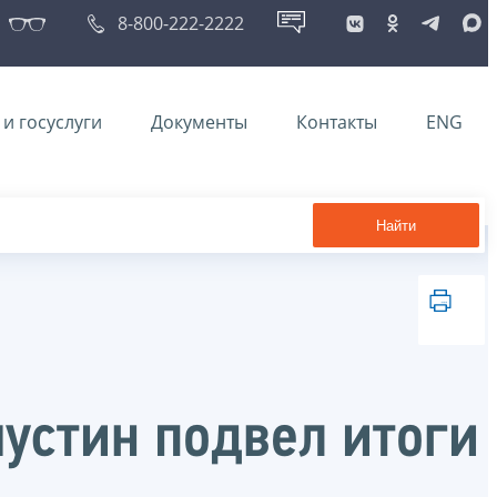
8-800-222-2222
и госуслуги
Документы
Контакты
ENG
Найти
устин подвел итоги