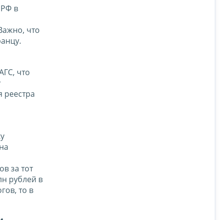
 РФ в
Важно, что
ранцу.
АГС, что
у
я реестра
ку
 на
в за тот
лн рублей в
гов, то в