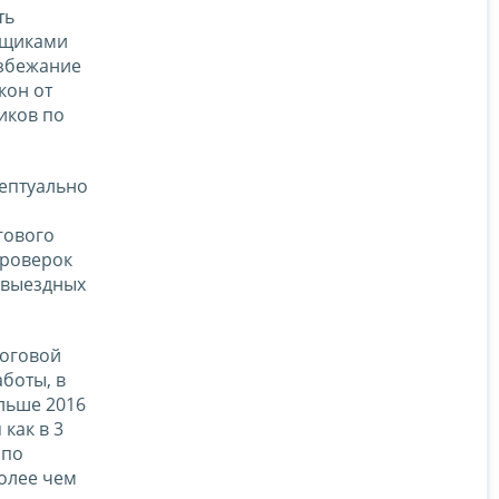
ть
ьщиками
избежание
кон от
щиков по
цептуально
гового
проверок
о выездных
логовой
боты, в
ольше 2016
 как в 3
 по
более чем