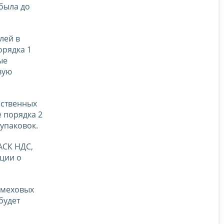
 была до
лей в
орядка 1
ые
вую
ественных
 порядка 2
упаковок.
АСК НДС,
ции о
 меховых
будет