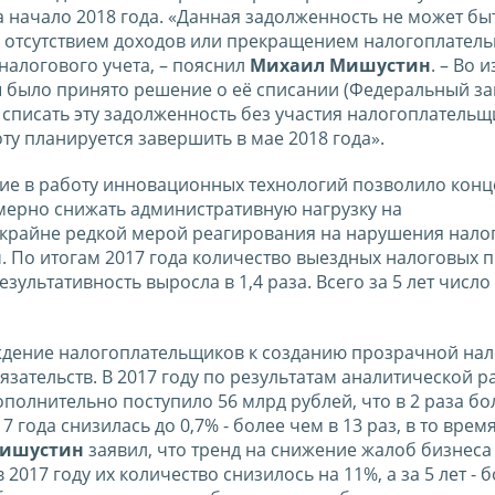
а начало 2018 года. «Данная задолженность не может бы
м отсутствием доходов или прекращением налогоплател
налогового учета, – пояснил
Михаил Мишустин
. – Во 
 было принято решение о её списании (Федеральный за
 - списать эту задолженность без участия налогоплатель
у планируется завершить в мае 2018 года».
ние в работу инновационных технологий позволило кон
мерно снижать административную нагрузку на
 крайне редкой мерой реагирования на нарушения нало
н
. По итогам 2017 года количество выездных налоговых 
результативность выросла в 1,4 раза. Всего за 5 лет числ
уждение налогоплательщиков к созданию прозрачной на
ательств. В 2017 году по результатам аналитической ра
ополнительно поступило 56 млрд рублей, что в 2 раза б
 года снизилась до 0,7% - более чем в 13 раз, в то время
ишустин
заявил, что тренд на снижение жалоб бизнеса
017 году их количество снизилось на 11%, а за 5 лет - 