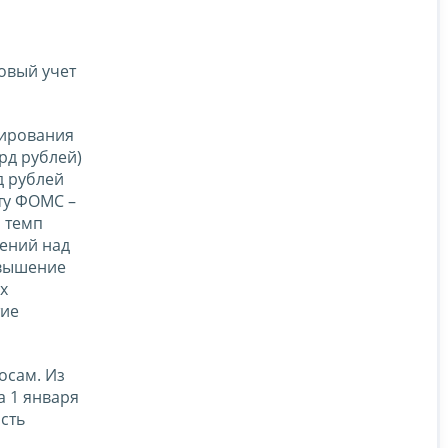
овый учет
рирования
рд рублей)
д рублей
ту ФОМС –
л темп
лений над
евышение
х
тие
осам. Из
а 1 января
сть