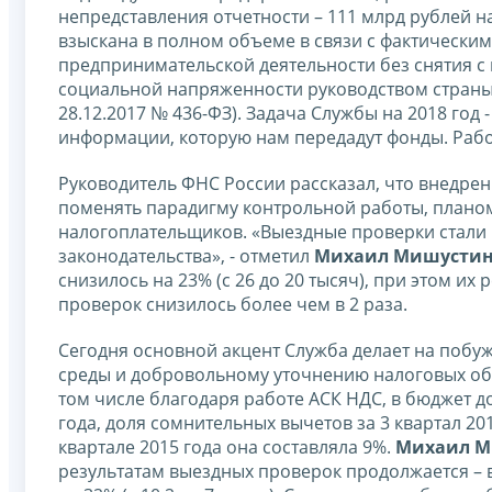
непредставления отчетности – 111 млрд рублей н
взыскана в полном объеме в связи с фактически
предпринимательской деятельности без снятия с 
социальной напряженности руководством страны
28.12.2017 № 436-ФЗ). Задача Службы на 2018 год
информации, которую нам передадут фонды. Работ
Руководитель ФНС России рассказал, что внедре
поменять парадигму контрольной работы, плано
налогоплательщиков. «Выездные проверки стали
законодательства», - отметил
Михаил Мишусти
снизилось на 23% (с 26 до 20 тысяч), при этом их 
проверок снизилось более чем в 2 раза.
Сегодня основной акцент Служба делает на поб
среды и добровольному уточнению налоговых обяз
том числе благодаря работе АСК НДС, в бюджет д
года, доля сомнительных вычетов за 3 квартал 2017
квартале 2015 года она составляла 9%.
Михаил М
результатам выездных проверок продолжается – в 2