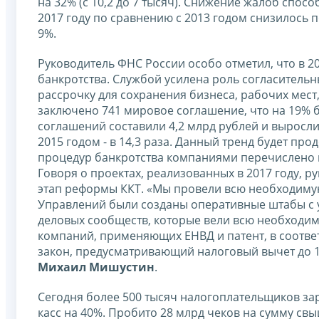
на 32% (с 10,2 до 7 тысяч). Снижение жалоб спос
2017 году по сравнению с 2013 годом снизилось поч
9%.
Руководитель ФНС России особо отметил, что в 2
банкротства. Службой усилена роль согласитель
рассрочку для сохранения бизнеса, рабочих мест,
заключено 741 мировое соглашение, что на 19% б
соглашений составили 4,2 млрд рублей и выросли 
2015 годом - в 14,3 раза. Данный тренд будет про
процедур банкротства компаниями перечислено в 
Говоря о проектах, реализованных в 2017 году,
этап реформы ККТ. «Мы провели всю необходимую 
Управлений были созданы оперативные штабы с
деловых сообществ, которые вели всю необходи
компаний, применяющих ЕНВД и патент, в соответ
закон, предусматривающий налоговый вычет до 18
Михаил Мишустин
.
Сегодня более 500 тысяч налогоплательщиков за
касс на 40%. Пробито 28 млрд чеков на сумму свыш