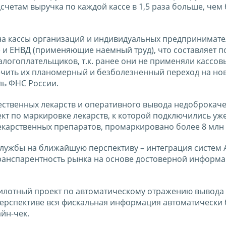
счетам выручка по каждой кассе в 1,5 раза больше, чем
а кассы организаций и индивидуальных предпринимате
 и ЕНВД (применяющие наемный труд), что составляет п
налогоплательщиков, т.к. ранее они не применяли кассов
печить их планомерный и безболезненный переход на но
ль ФНС России.
чественных лекарств и оперативного вывода недоброкач
кт по маркировке лекарств, к которой подключились уже
лекарственных препаратов, промаркировано более 8 млн 
 Службы на ближайшую перспективу – интеграция систем 
ранспарентность рынка на основе достоверной информа
 пилотный проект по автоматическому отражению вывода
перспективе вся фискальная информация автоматически 
йн-чек.