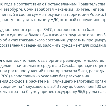
18 года в соответствии с Постановлением Правительства
-Петербурге, Сочи заработал механизм Tax Free. Теперь
ченный в состав суммы покупки на территории России. 
e, смогут получить к вычету НДС, который вернули иност
ударственного реестра ЗАГС, построенного на базе
т в единое «облако» 6,4 тысячи сотрудников органов З
об актах гражданского состояния, упростить процедур
доставления сведений, заложить фундамент для создани
н
отметил, что налоговые органы реализуют множество
ыделяет значительные средства и Служба проводит оцен
при росте поступлений в полтора раза за 5 лет, расходы
20% (в сопоставимых условиях без расходов на
ния доходов в расчете на 1 служащего налоговых органо
в среднем на 1 служащего в 2013 году до более чем 130 м
рубль затрат на Службу принес государству 96,5 рубля нало