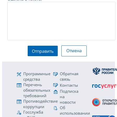
Отмена
Отправить
Программные
Обратная
средства
связь
Перечень
Контакты
обязательных
Подписка
требований
на
Противодействие
новости
коррупции
Об
Госслужба
использовании