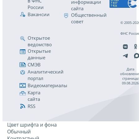
в ФНС
информации
России
сайта
Вакансии
Общественный
совет
© 2005-202
ФНС Росси
Открытое
ведомство
Открытые
данные
СМЭВ
Дата
Аналитический
обновлени
портал
страницы
09.08.2026
Видеоматериалы
Карта
сайта
RSS
Цвет шрифта и фона
Обычный
Контрастный