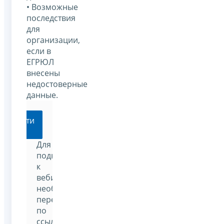
• Возможные
последствия
для
организации,
если в
ЕГРЮЛ
внесены
недостоверные
данные.
Перейти
Для
подключения
к
вебинару
необходимо
перейти
по
ссылке