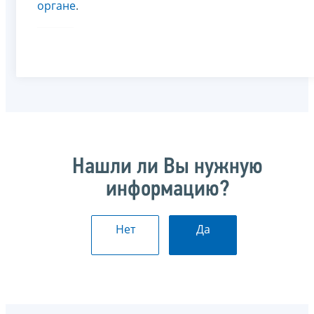
органе
.
Нашли ли Вы нужную
информацию?
Нет
Да