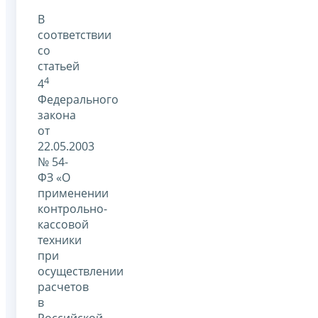
В
соответствии
со
статьей
4
4
Федерального
закона
от
22.05.2003
№ 54-
ФЗ «О
применении
контрольно-
кассовой
техники
при
осуществлении
расчетов
в