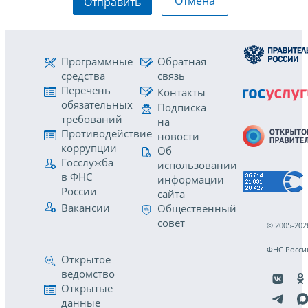
Отмена
Отправить
Программные
Обратная
средства
связь
Перечень
Контакты
обязательных
Подписка
требований
на
Противодействие
новости
коррупции
Об
Госслужба
использовании
в ФНС
информации
России
сайта
Вакансии
Общественный
совет
© 2005-202
ФНС Росси
Открытое
ведомство
Открытые
данные