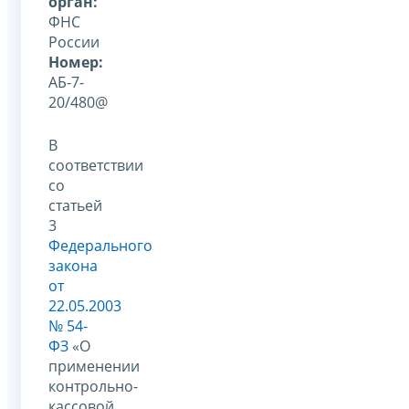
орган:
ФНС
России
Номер:
АБ-7-
20/480@
В
соответствии
со
статьей
3
Федерального
закона
от
22.05.2003
№ 54-
ФЗ
«О
применении
контрольно-
кассовой