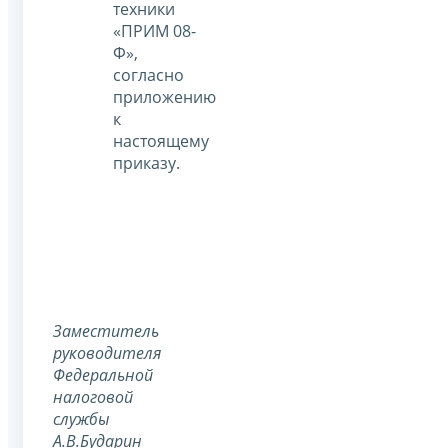
техники
«ПРИМ 08-
Ф»,
согласно
приложению
к
настоящему
приказу.
Заместитель
руководителя
Федеральной
налоговой
службы
А.В.Бударин