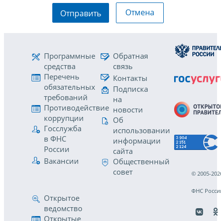
Отмена
Отправить
Программные
Обратная
средства
связь
Перечень
Контакты
обязательных
Подписка
требований
на
Противодействие
новости
коррупции
Об
Госслужба
использовании
в ФНС
информации
России
сайта
Вакансии
Общественный
совет
© 2005-202
ФНС Росси
Открытое
ведомство
Открытые