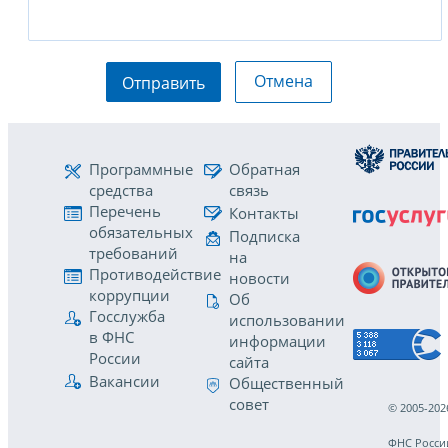
Отмена
Отправить
Программные
Обратная
средства
связь
Перечень
Контакты
обязательных
Подписка
требований
на
Противодействие
новости
коррупции
Об
Госслужба
использовании
в ФНС
информации
России
сайта
Вакансии
Общественный
совет
© 2005-202
ФНС Росси