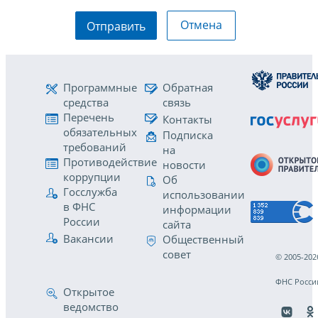
Отмена
Отправить
Программные
Обратная
средства
связь
Перечень
Контакты
обязательных
Подписка
требований
на
Противодействие
новости
коррупции
Об
Госслужба
использовании
в ФНС
информации
России
сайта
Вакансии
Общественный
совет
© 2005-202
ФНС Росси
Открытое
ведомство