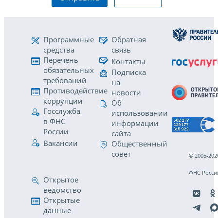
Программные
Обратная
средства
связь
Перечень
Контакты
обязательных
Подписка
требований
на
Противодействие
новости
коррупции
Об
Госслужба
использовании
в ФНС
информации
России
сайта
Вакансии
Общественный
совет
© 2005-202
ФНС Росси
Открытое
ведомство
Открытые
данные