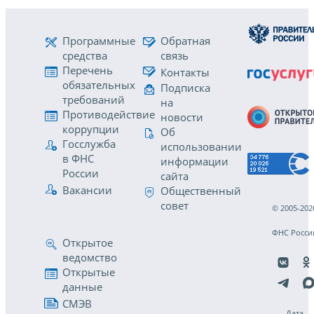
Программные
Обратная
средства
связь
Перечень
Контакты
обязательных
Подписка
требований
на
Противодействие
новости
коррупции
Об
Госслужба
использовании
в ФНС
информации
России
сайта
Вакансии
Общественный
совет
© 2005-202
ФНС Росси
Открытое
ведомство
Открытые
данные
СМЭВ
Дата