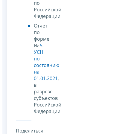
по
Российской
Федерации
Отчет
по
форме
№
5-
УСН
по
состоянию
на
01.01.2021
,
в
разрезе
субъектов
Российской
Федерации
Поделиться: