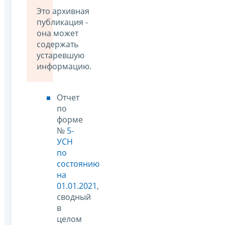
Это архивная
публикация -
она может
содержать
устаревшую
информацию.
Отчет
по
форме
№
5-
УСН
по
состоянию
на
01.01.2021
,
сводный
в
целом