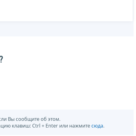
?
сли Вы сообщите об этом.
цию клавиш: Ctrl + Enter или нажмите
сюда
.