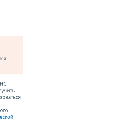
тся
ФНС
лучить
зоваться
ого
ческой