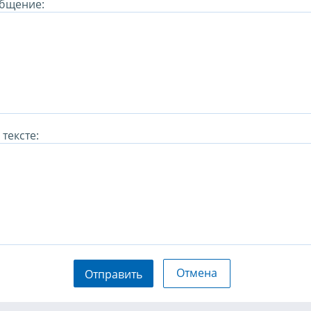
бщение:
тексте:
Отмена
Отправить