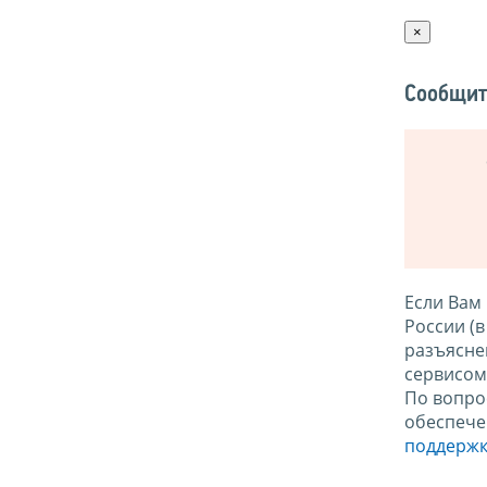
×
Сообщит
Если Вам
России (
разъясне
сервисо
По вопро
обеспече
поддержк