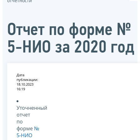
отчётности
Отчет по форме №
5-НИО за 2020 год
Дата
публикации:
18.10.2023
16:19
Уточненный
отчет
по
форме
№
5-НИО