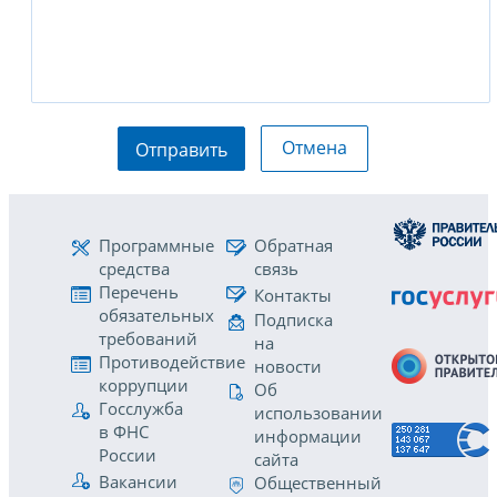
Отмена
Отправить
Программные
Обратная
средства
связь
Перечень
Контакты
обязательных
Подписка
требований
на
Противодействие
новости
коррупции
Об
Госслужба
использовании
в ФНС
информации
России
сайта
Вакансии
Общественный