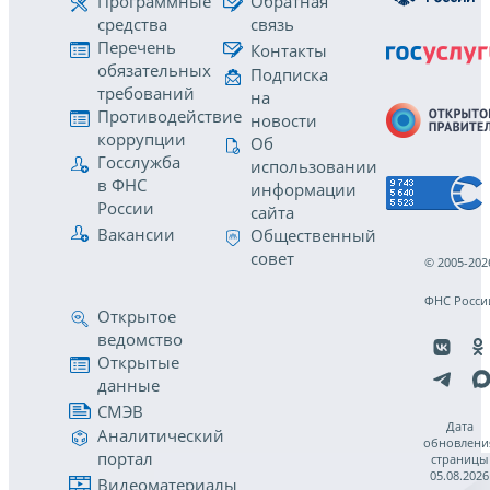
Программные
Обратная
средства
связь
Перечень
Контакты
обязательных
Подписка
требований
на
Противодействие
новости
коррупции
Об
Госслужба
использовании
в ФНС
информации
России
сайта
Вакансии
Общественный
совет
© 2005-202
ФНС Росси
Открытое
ведомство
Открытые
данные
СМЭВ
Дата
Аналитический
обновлени
портал
страницы
05.08.2026
Видеоматериалы